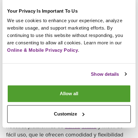
Inversiones:
Planifique su éxito financiero a largo
Your Privacy Is Important To Us
plazo con nuestros productos y servicios de
We use cookies to enhance your experience, analyze 
inversión, incluidos
certificados de depósito (CD)
,
website usage, and support marketing efforts. By 
cuentas del mercado monetario
,
cuentas de
continuing to use this website without responding, you 
jubilación
y
cuentas de ahorro para la educación
.
are consenting to allow all cookies. Learn more in our 
Online & Mobile Privacy Policy
.
Banca empresarial y comercial:
Nuestros servicios
de banca empresarial ofrecen soluciones
financieras a medida, como
cuentas corrientes
,
Show details
préstamos a empresas
,
tarjetas de crédito
y
asesoramiento, para satisfacer las necesidades
Allow all
específicas de empresarios y
empresas
.
Banca electrónica y móvil:
Acceda a sus cuentas
Customize
de forma segura en cualquier momento y lugar con
nuestras plataformas de
banca
online
y móvil de
fácil uso, que le ofrecen comodidad y flexibilidad