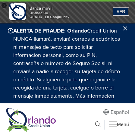
×
Banca móvil
VER
Orlando CU
GRATIS - En Google Play
Ce
ALERTA DE FRAUDE: Orlando
Credit Union
Ale
NUNCA llamará, enviará correos electrónicos
ni mensajes de texto para solicitar
información personal, como su PIN,
contraseña o número de Seguro Social, ni
enviará a nadie a recoger su tarjeta de débito
o crédito. Si alguien le pide que organice la
recogida de una tarjeta, cuelgue o borre el
mensaje inmediatamente.
Más información
Español
Enviar búsqueda
Menú
Buscar